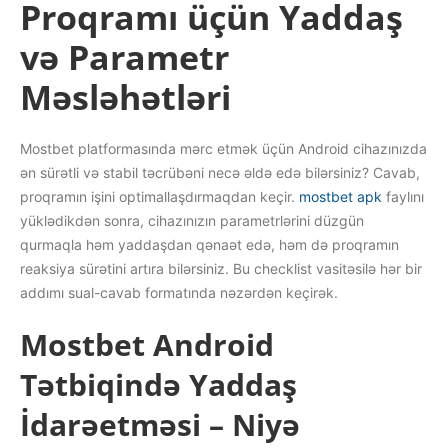
Proqramı üçün Yaddaş
və Parametr
Məsləhətləri
Mostbet platformasında mərc etmək üçün Android cihazınızda
ən sürətli və stabil təcrübəni necə əldə edə bilərsiniz? Cavab,
proqramın işini optimallaşdırmaqdan keçir.
mostbet apk
faylını
yüklədikdən sonra, cihazınızın parametrlərini düzgün
qurmaqla həm yaddaşdan qənaət edə, həm də proqramın
reaksiya sürətini artıra bilərsiniz. Bu checklist vasitəsilə hər bir
addımı sual-cavab formatında nəzərdən keçirək.
Mostbet Android
Tətbiqində Yaddaş
İdarəetməsi – Niyə