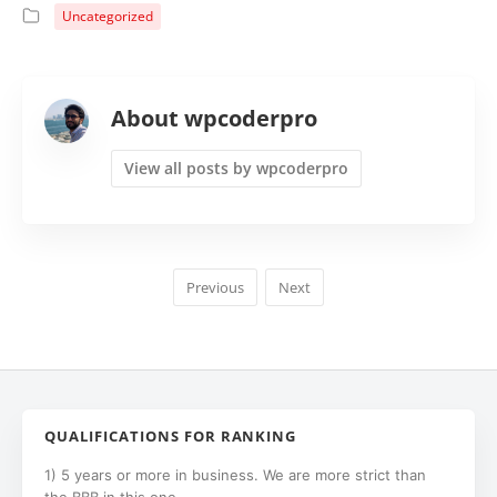
Uncategorized
About wpcoderpro
View all posts by wpcoderpro
Previous
Next
QUALIFICATIONS FOR RANKING
1) 5 years or more in business. We are more strict than
the BBB in this one.