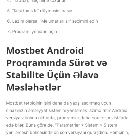
“Yaddaş” seçiminə toxunun
“Keşi təmizlə” düyməsini basın
Lazım olarsa, “Məlumatları sil” seçimini edin
Proqramı yenidən açın
Mostbet Android
Proqramında Sürət və
Stabilite Üçün Əlavə
Məsləhətlər
Mostbet tətbiqinin işini daha da yaxşılaşdırmaq üçün
cihazınızın əməliyyat sistemini yeniləmək lazımdırmı? Android
versiyası köhnə olduqda, proqramlar daha çox resurs istifadə
edə bilər. Buna görə də, “Parametrlər > Sistem > Sistem
yeniləməsi” bölməsində ən son versiyanı quraşdırın. Həmçinin,