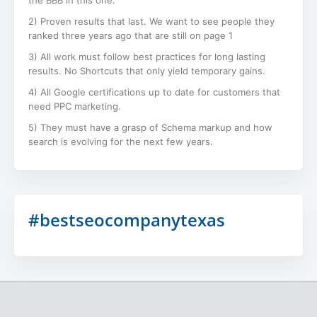
2) Proven results that last. We want to see people they
ranked three years ago that are still on page 1
3) All work must follow best practices for long lasting
results. No Shortcuts that only yield temporary gains.
4) All Google certifications up to date for customers that
need PPC marketing.
5) They must have a grasp of Schema markup and how
search is evolving for the next few years.
#bestseocompanytexas