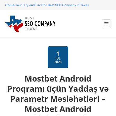
Chose Your City and Find the Best SEO Company in Texas
1
JUL
2026
Mostbet Android
Proqramı üçün Yaddaş və
Parametr Məsləhətləri –
Mostbet Android