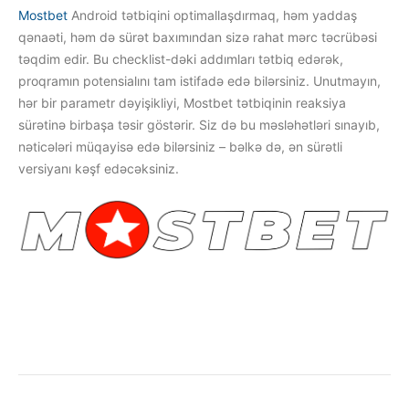
Mostbet
Android tətbiqini optimallaşdırmaq, həm yaddaş
qənaəti, həm də sürət baxımından sizə rahat mərc təcrübəsi
təqdim edir. Bu checklist-dəki addımları tətbiq edərək,
proqramın potensialını tam istifadə edə bilərsiniz. Unutmayın,
hər bir parametr dəyişikliyi, Mostbet tətbiqinin reaksiya
sürətinə birbaşa təsir göstərir. Siz də bu məsləhətləri sınayıb,
nəticələri müqayisə edə bilərsiniz – bəlkə də, ən sürətli
versiyanı kəşf edəcəksiniz.